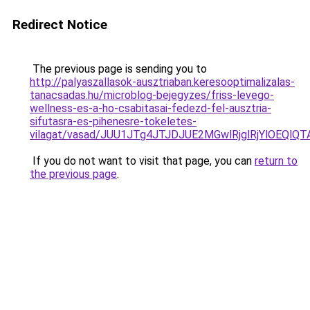
Redirect Notice
The previous page is sending you to
http://palyaszallasok-ausztriaban.keresooptimalizalas-
tanacsadas.hu/microblog-bejegyzes/friss-levego-
wellness-es-a-ho-csabitasai-fedezd-fel-ausztria-
sifutasra-es-pihenesre-tokeletes-
vilagat/vasad/JUU1JTg4JTJDJUE2MGwlRjglRjYlOEQ
If you do not want to visit that page, you can
return to
the previous page
.