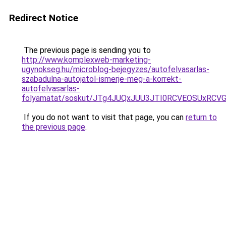
Redirect Notice
The previous page is sending you to
http://www.komplexweb-marketing-
ugynokseg.hu/microblog-bejegyzes/autofelvasarlas-
szabadulna-autojatol-ismerje-meg-a-korrekt-
autofelvasarlas-
folyamatat/soskut/JTg4JUQxJUU3JTI0RCVEOSUxRC
If you do not want to visit that page, you can
return to
the previous page
.